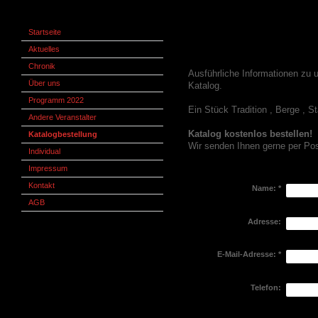
Startseite
Unsere aktuellen K
Aktuelles
Chronik
Ausführliche Informationen zu 
Über uns
Katalog.
Programm 2022
Ein Stück Tradition , Berge , S
Andere Veranstalter
Katalog kostenlos bestellen!
Katalogbestellung
Wir senden Ihnen gerne per Pos
Individual
Impressum
Kontakt
Name:
*
AGB
Adresse:
E-Mail-Adresse:
*
Telefon: