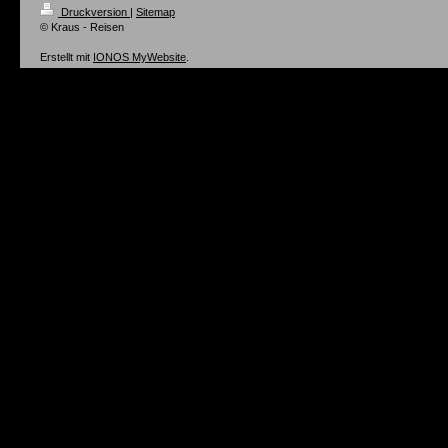
Druckversion
|
Sitemap
© Kraus - Reisen
Erstellt mit
IONOS MyWebsite
.